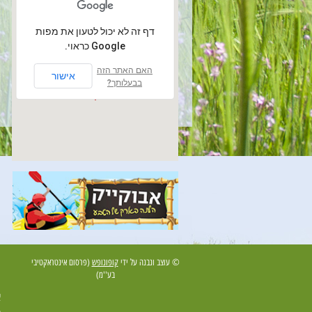
‏דף זה לא יכול לטעון את מפות
Google כראוי.
אבני איתן
האם האתר הזה
אישור
בבעלותך?
© עוצב ונבנה על ידי
קופונופש
(פרסום אינטראקטיבי
בע''מ)
א