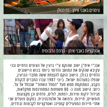
צימרים באבני איתן - נח בגולן
אטרקציות באבני איתן - הרפת הרובוטית
אבנ"י אית"ן ישוב שהוקם ע"י גרעין של הצופים הדתיים ובני
עקיבא שהקים את המושב הדרומי ביותר בגוש היישובים
הדתיים בגולן. הישוב הוקם להנצחת ששה מחברי הגרעין,
שנפלו במערכות ישראל. ביוני 1987 עברו החברים לנקודת
הקבע, הממוקמת ממש מעל "המפל השחור" שבנחל אל על.
כיום: הישוב מונה כ- 80 משפחות המתפרנסות מחקלאות,
מגידול ירקות ופירות, רפתות, לולים, פרחים וכן מקצועות
חופשיים, תיירות, ורפואה אל אלטרנטיבית. במקום פועלים שני
אתרי תיירות המפעילים קמפינג ואטרקציות לקבוצות ובודדים,