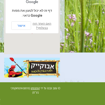
‏דף זה לא יכול לטעון את מפות
Google כראוי.
אבני איתן
האם האתר הזה
אישור
בבעלותך?
© עוצב ונבנה על ידי
קופונופש
(פרסום אינטראקטיבי
בע''מ)
א