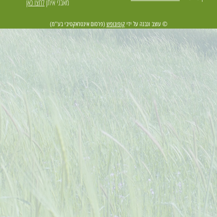
מאבני איתן
לחצו כאן
© עוצב ונבנה על ידי
קופונופש
(פרסום אינטראקטיבי בע''מ)