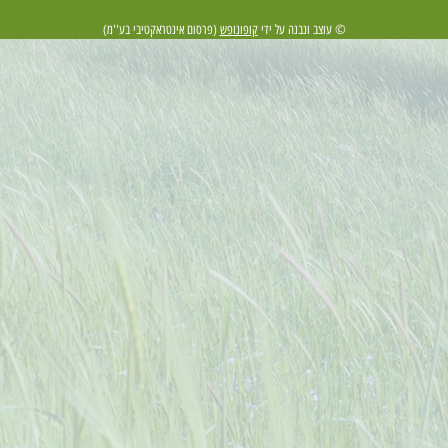
© עוצב ונבנה על ידי
קופונופש
(פרסום אינטראקטיבי בע''מ)