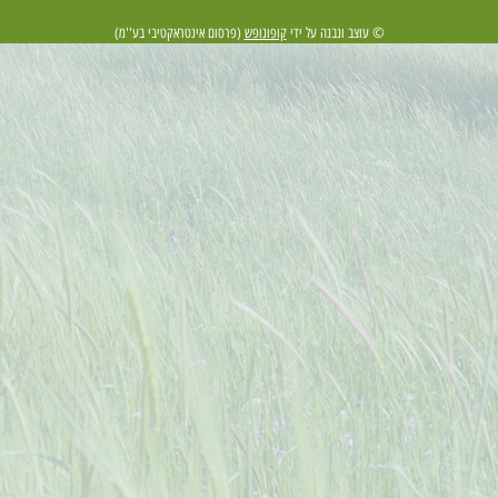
© עוצב ונבנה על ידי
קופונופש
(פרסום אינטראקטיבי בע''מ)